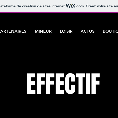
lateforme de création de sites internet
.com
. Créez votre site au
PARTENAIRES
MINEUR
LOISIR
ACTUS
BOUTI
EFFECTIF